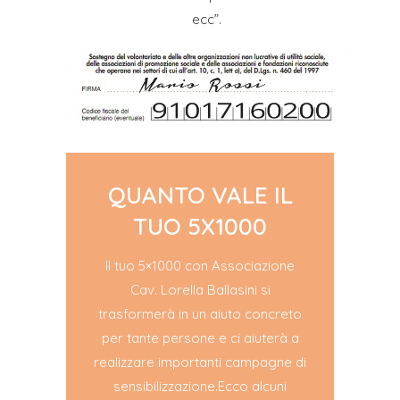
ecc”.
QUANTO VALE IL
TUO 5X1000
Il tuo 5×1000 con Associazione
Cav. Lorella Ballasini si
trasformerà in un aiuto concreto
per tante persone e ci aiuterà a
realizzare importanti campagne di
sensibilizzazione.Ecco alcuni